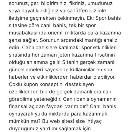
sorunuz, geri bildiriminiz, fikriniz, umudunuz
veya hayal kırıklığınız varsa lütfen bizimle
iletişime geçmekten çekinmeyin. Ek: Spor bahis
sitesine göre canlı bahis, tek bir spor
müsabakasında önemli miktarda para kazanma
şansı sağlar. Sorunun ardındaki mantığı analiz
edin. Canlı bahislere katılmak, spor etkinlikleri
sırasında her zaman jeton kazanma fırsatının
olduğu anlamına gelir. Sitenin gerçek zamanlı
güncellemeleri sayesinde kullanıcılar en son
haberler ve etkinliklerden haberdar olabiliyor.
Çoklu kupon konseptini destekleyen
özelliklerden biri de gerçek zamanlı oranları
görebilme yeteneğidir. Canlı bahis oynamanın
finansal açıdan faydası var mıdır? Canlı bahis
oynayarak yüklü miktarda para kazanmak
mümkün mü? Bu web sitesi size ihtiyaç
duyduğunuz yardımı sağlamak için