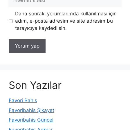
sitesi
Daha sonraki yorumlarımda kullanılması için
adım, e-posta adresim ve site adresim bu
tarayıcıya kaydedilsin.
Son Yazılar
Favori Bahis
Favoribahis Şikayet
Favoribahis Güncel
Favoribahis Adresi