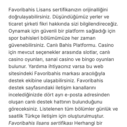
Favoribahis Lisans sertifikanızın orijinalliğini
doğrulayabilirsiniz. Düşündüğümüz yerler ve
ticaret şirketi fikri hakkında sizi bilgilendireceğiz.
Oynamak için güvenli bir platform sağladığı için
spor bahisleri bölümümüze her zaman
güvenebilirsiniz. Canlı Bahis Platformu. Casino
için mevcut seçenekler arasında slotlar, canlı
casino oyunları, sanal casino ve bingo oyunları
bulunur. Yardıma ihtiyacınız varsa bu web
sitesindeki Favoribahis markası aracılığıyla
destek ekibine ulaşabilirsiniz. Favoribahis
destek sayfasındaki iletişim kanallarını
incelediğinizde dört ayrı e-posta adresinden
oluşan canlı destek hattının bulunduğunu
göreceksiniz. Listelenen tüm bölümler günlük ve
saatlik Türkçe iletişim için oluşturulmuştur.
Favoribahis lisans sertifikası
Herhangi bir