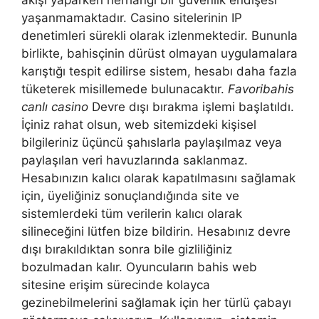
yaşanmamaktadır. Casino sitelerinin IP
denetimleri sürekli olarak izlenmektedir. Bununla
birlikte, bahisçinin dürüst olmayan uygulamalara
karıştığı tespit edilirse sistem, hesabı daha fazla
tüketerek misillemede bulunacaktır.
Favoribahis
canlı casino
Devre dışı bırakma işlemi başlatıldı.
İçiniz rahat olsun, web sitemizdeki kişisel
bilgileriniz üçüncü şahıslarla paylaşılmaz veya
paylaşılan veri havuzlarında saklanmaz.
Hesabınızın kalıcı olarak kapatılmasını sağlamak
için, üyeliğiniz sonuçlandığında site ve
sistemlerdeki tüm verilerin kalıcı olarak
silineceğini lütfen bize bildirin. Hesabınız devre
dışı bırakıldıktan sonra bile gizliliğiniz
bozulmadan kalır. Oyuncuların bahis web
sitesine erişim sürecinde kolayca
gezinebilmelerini sağlamak için her türlü çabayı