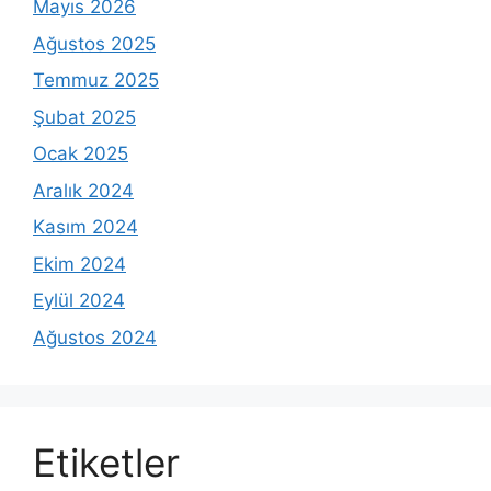
Mayıs 2026
Ağustos 2025
Temmuz 2025
Şubat 2025
Ocak 2025
Aralık 2024
Kasım 2024
Ekim 2024
Eylül 2024
Ağustos 2024
Etiketler