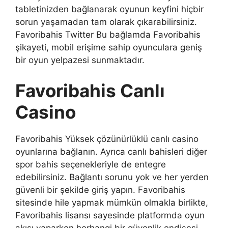
tabletinizden bağlanarak oyunun keyfini hiçbir
sorun yaşamadan tam olarak çıkarabilirsiniz.
Favoribahis Twitter Bu bağlamda Favoribahis
şikayeti, mobil erişime sahip oyunculara geniş
bir oyun yelpazesi sunmaktadır.
Favoribahis Canlı
Casino
Favoribahis Yüksek çözünürlüklü canlı casino
oyunlarına bağlanın. Ayrıca canlı bahisleri diğer
spor bahis seçenekleriyle de entegre
edebilirsiniz. Bağlantı sorunu yok ve her yerden
güvenli bir şekilde giriş yapın. Favoribahis
sitesinde hile yapmak mümkün olmakla birlikte,
Favoribahis lisansı sayesinde platformda oyun
akışı yaparken herhangi bir güvenlik endişesi