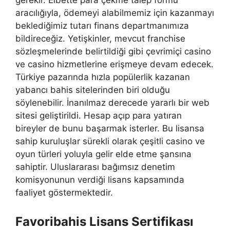
gerekir. Elbette para çekme talep formu
aracılığıyla, ödemeyi alabilmemiz için kazanmayı
beklediğimiz tutarı finans departmanımıza
bildireceğiz. Yetişkinler, mevcut franchise
sözleşmelerinde belirtildiği gibi çevrimiçi casino
ve casino hizmetlerine erişmeye devam edecek.
Türkiye pazarında hızla popülerlik kazanan
yabancı bahis sitelerinden biri olduğu
söylenebilir. İnanılmaz derecede yararlı bir web
sitesi geliştirildi. Hesap açıp para yatıran
bireyler de bunu başarmak isterler. Bu lisansa
sahip kuruluşlar sürekli olarak çeşitli casino ve
oyun türleri yoluyla gelir elde etme şansına
sahiptir. Uluslararası bağımsız denetim
komisyonunun verdiği lisans kapsamında
faaliyet göstermektedir.
Favoribahis Lisans Sertifikası