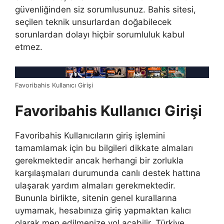
güvenliğinden siz sorumlusunuz. Bahis sitesi,
seçilen teknik unsurlardan doğabilecek
sorunlardan dolayı hiçbir sorumluluk kabul
etmez.
Favoribahis Kullanıcı Girişi
Favoribahis Kullanıcı Girişi
Favoribahis Kullanıcıların giriş işlemini
tamamlamak için bu bilgileri dikkate almaları
gerekmektedir ancak herhangi bir zorlukla
karşılaşmaları durumunda canlı destek hattına
ulaşarak yardım almaları gerekmektedir.
Bununla birlikte, sitenin genel kurallarına
uymamak, hesabınıza giriş yapmaktan kalıcı
olarak men edilmenize yol açabilir. Türkiye