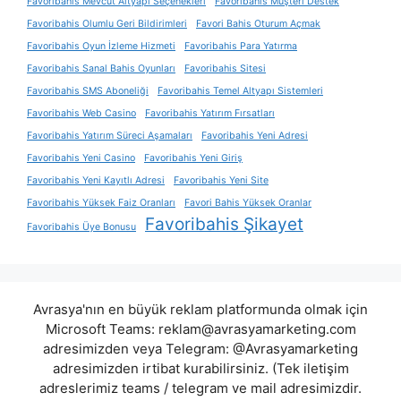
Favoribahis Mevcut Altyapı Seçenekleri
Favoribahis Müşteri Destek
Favoribahis Olumlu Geri Bildirimleri
Favori Bahis Oturum Açmak
Favoribahis Oyun İzleme Hizmeti
Favoribahis Para Yatırma
Favoribahis Sanal Bahis Oyunları
Favoribahis Sitesi
Favoribahis SMS Aboneliği
Favoribahis Temel Altyapı Sistemleri
Favoribahis Web Casino
Favoribahis Yatırım Fırsatları
Favoribahis Yatırım Süreci Aşamaları
Favoribahis Yeni Adresi
Favoribahis Yeni Casino
Favoribahis Yeni Giriş
Favoribahis Yeni Kayıtlı Adresi
Favoribahis Yeni Site
Favoribahis Yüksek Faiz Oranları
Favori Bahis Yüksek Oranlar
Favoribahis Şikayet
Favoribahis Üye Bonusu
Avrasya'nın en büyük reklam platformunda olmak için
Microsoft Teams:
reklam@avrasyamarketing.com
adresimizden veya Telegram: @Avrasyamarketing
adresimizden irtibat kurabilirsiniz. (Tek iletişim
adreslerimiz teams / telegram ve mail adresimizdir.