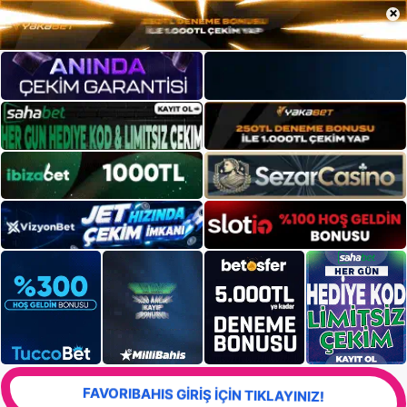
×
FAVORIBAHIS GİRİŞ İÇİN TIKLAYINIZ!