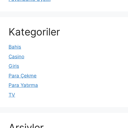
Kategoriler
Bahis
Casino
Giriş
Para Çekme
Para Yatırma
TV
Arşivler