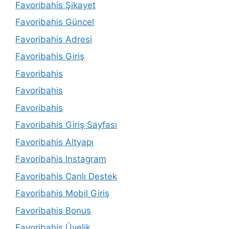
Favoribahis Şikayet
Favoribahis Güncel
Favoribahis Adresi
Favoribahis Giriş
Favoribahis
Favoribahis
Favoribahis
Favoribahis Giriş Sayfası
Favoribahis Altyapı
Favoribahis Instagram
Favoribahis Canlı Destek
Favoribahis Mobil Giriş
Favoribahis Bonus
Favoribahis Üyelik