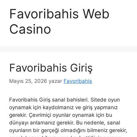
Favoribahis Web
Casino
Favoribahis Giriş
Mayıs 25, 2026
yazar
Favoribahis
Favoribahis Giriş sanal bahisleri. Sitede oyun
oynamak için kaydolmanız ve giriş yapmanız
gerekir. Çevrimiçi oyunlar oynamak için bu
dünyayı anlamanız gerekir. Bu nedenle, sanal
oyunların bir gerçeği olmadığını bilmeniz gerekir,