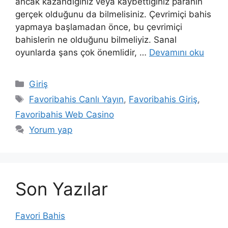
ancak kazandığınız veya kaybettiğiniz paranın
gerçek olduğunu da bilmelisiniz. Çevrimiçi bahis
yapmaya başlamadan önce, bu çevrimiçi
bahislerin ne olduğunu bilmeliyiz. Sanal
oyunlarda şans çok önemlidir, …
Devamını oku
Kategoriler
Giriş
Etiketler
Favoribahis Canlı Yayın
,
Favoribahis Giriş
,
Favoribahis Web Casino
Yorum yap
Son Yazılar
Favori Bahis