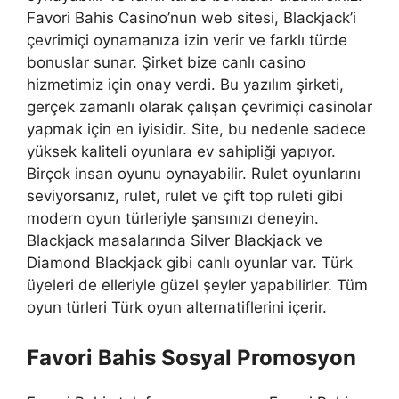
Favori Bahis Casino’nun web sitesi, Blackjack’i
çevrimiçi oynamanıza izin verir ve farklı türde
bonuslar sunar. Şirket bize canlı casino
hizmetimiz için onay verdi. Bu yazılım şirketi,
gerçek zamanlı olarak çalışan çevrimiçi casinolar
yapmak için en iyisidir. Site, bu nedenle sadece
yüksek kaliteli oyunlara ev sahipliği yapıyor.
Birçok insan oyunu oynayabilir. Rulet oyunlarını
seviyorsanız, rulet, rulet ve çift top ruleti gibi
modern oyun türleriyle şansınızı deneyin.
Blackjack masalarında Silver Blackjack ve
Diamond Blackjack gibi canlı oyunlar var. Türk
üyeleri de elleriyle güzel şeyler yapabilirler. Tüm
oyun türleri Türk oyun alternatiflerini içerir.
Favori Bahis Sosyal Promosyon