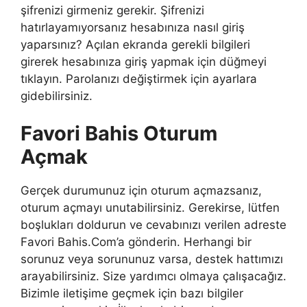
şifrenizi girmeniz gerekir. Şifrenizi
hatırlayamıyorsanız hesabınıza nasıl giriş
yaparsınız? Açılan ekranda gerekli bilgileri
girerek hesabınıza giriş yapmak için düğmeyi
tıklayın. Parolanızı değiştirmek için ayarlara
gidebilirsiniz.
Favori Bahis Oturum
Açmak
Gerçek durumunuz için oturum açmazsanız,
oturum açmayı unutabilirsiniz. Gerekirse, lütfen
boşlukları doldurun ve cevabınızı verilen adreste
Favori Bahis.Com’a gönderin. Herhangi bir
sorunuz veya sorununuz varsa, destek hattımızı
arayabilirsiniz. Size yardımcı olmaya çalışacağız.
Bizimle iletişime geçmek için bazı bilgiler