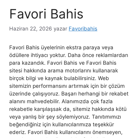
Favori Bahis
Haziran 22, 2026
yazar
Favoribahis
Favori Bahis üyelerinin ekstra paraya veya
ödüllere ihtiyacı yoktur. Daha önce reklamlardan
para kazandık. Favori Bahis ve Favori Bahis
sitesi hakkında arama motorlarını kullanarak
birçok bilgi ve kaynak bulabilirsiniz. Web
sitemizin performansını artırmak için bir çözüm
üzerinde çalışıyoruz. Başarı herhangi bir rekabet
alanını mahvedebilir. Alanımızda çok fazla
rekabetle karşılaşsak da, sitemiz hakkında kötü
veya yanlış bir şey söylemiyoruz. Tanıtımımızı
beğendiğiniz için kullanıcılarımıza teşekkür
ederiz. Favori Bahis kullanıcılarını önemseyen,