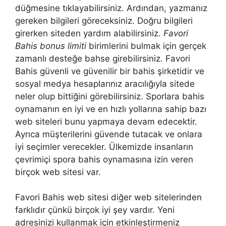
düğmesine tıklayabilirsiniz. Ardından, yazmanız
gereken bilgileri göreceksiniz. Doğru bilgileri
girerken siteden yardım alabilirsiniz.
Favori
Bahis bonus limiti
birimlerini bulmak için gerçek
zamanlı desteğe bahse girebilirsiniz. Favori
Bahis güvenli ve güvenilir bir bahis şirketidir ve
sosyal medya hesaplarınız aracılığıyla sitede
neler olup bittiğini görebilirsiniz. Sporlara bahis
oynamanın en iyi ve en hızlı yollarına sahip bazı
web siteleri bunu yapmaya devam edecektir.
Ayrıca müşterilerini güvende tutacak ve onlara
iyi seçimler verecekler. Ülkemizde insanların
çevrimiçi spora bahis oynamasına izin veren
birçok web sitesi var.
Favori Bahis web sitesi diğer web sitelerinden
farklıdır çünkü birçok iyi şey vardır. Yeni
adresinizi kullanmak için etkinleştirmeniz