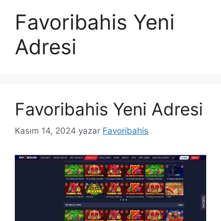
Favoribahis Yeni
Adresi
Favoribahis Yeni Adresi
Kasım 14, 2024
yazar
Favoribahis