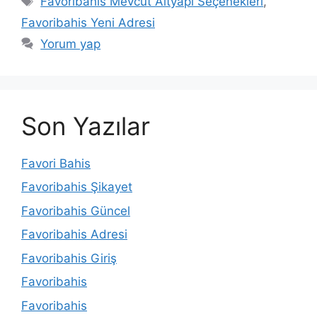
Favoribahis Mevcut Altyapı Seçenekleri
,
Favoribahis Yeni Adresi
Yorum yap
Son Yazılar
Favori Bahis
Favoribahis Şikayet
Favoribahis Güncel
Favoribahis Adresi
Favoribahis Giriş
Favoribahis
Favoribahis