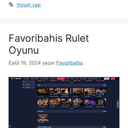
Yorum yap
Favoribahis Rulet
Oyunu
Eylül 19, 2024
yazar
Favoribahis