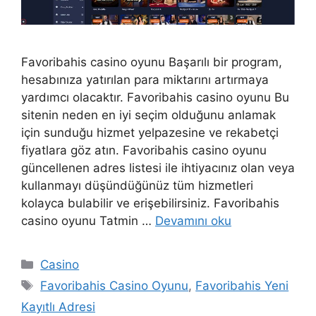
Favoribahis casino oyunu Başarılı bir program,
hesabınıza yatırılan para miktarını artırmaya
yardımcı olacaktır. Favoribahis casino oyunu Bu
sitenin neden en iyi seçim olduğunu anlamak
için sunduğu hizmet yelpazesine ve rekabetçi
fiyatlara göz atın. Favoribahis casino oyunu
güncellenen adres listesi ile ihtiyacınız olan veya
kullanmayı düşündüğünüz tüm hizmetleri
kolayca bulabilir ve erişebilirsiniz. Favoribahis
casino oyunu Tatmin …
Devamını oku
Kategoriler
Casino
Etiketler
Favoribahis Casino Oyunu
,
Favoribahis Yeni
Kayıtlı Adresi