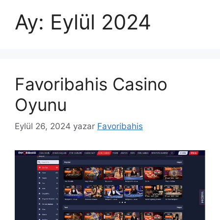
Ay:
Eylül 2024
Favoribahis Casino
Oyunu
Eylül 26, 2024
yazar
Favoribahis