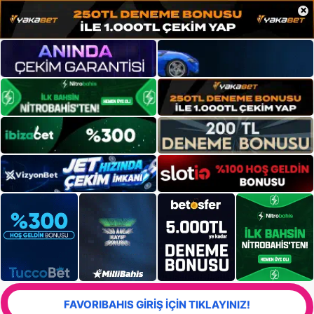
×
FAVORIBAHIS GİRİŞ İÇİN TIKLAYINIZ!