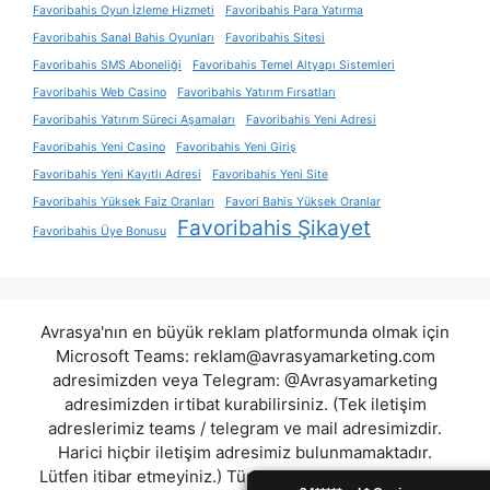
Favoribahis Oyun İzleme Hizmeti
Favoribahis Para Yatırma
Favoribahis Sanal Bahis Oyunları
Favoribahis Sitesi
Favoribahis SMS Aboneliği
Favoribahis Temel Altyapı Sistemleri
Favoribahis Web Casino
Favoribahis Yatırım Fırsatları
Favoribahis Yatırım Süreci Aşamaları
Favoribahis Yeni Adresi
Favoribahis Yeni Casino
Favoribahis Yeni Giriş
Favoribahis Yeni Kayıtlı Adresi
Favoribahis Yeni Site
Favoribahis Yüksek Faiz Oranları
Favori Bahis Yüksek Oranlar
Favoribahis Şikayet
Favoribahis Üye Bonusu
Avrasya'nın en büyük reklam platformunda olmak için
Microsoft Teams:
reklam@avrasyamarketing.com
adresimizden veya Telegram: @Avrasyamarketing
adresimizden irtibat kurabilirsiniz. (Tek iletişim
adreslerimiz teams / telegram ve mail adresimizdir.
Harici hiçbir iletişim adresimiz bulunmamaktadır.
Lütfen itibar etmeyiniz.) Türkiye yasalarına göre 7258