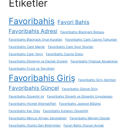
Etiketler
Favoribahis
Favori Bahis
Favoribahis Adresi
Favoribahis Blackjack Bonusu
Favoribahis Blackjack Oyun Kuralları
Favoribahis Canlı Casino Tutkunları
Favoribahis Canlı Maçlar
Favoribahis Canlı Spor Skorları
Favoribahis Canlı Yayın
Favoribahis Casino Sitesi
Favoribahis Etkileşim ve Destek Sistemi
Favoribahis Finansal Aksaklıklar
Favoribahis Fırsat ve Teşvikleri
Favoribahis Giriş
Favoribahis Giriş Adımları
Favoribahis Güncel
Favoribahis Güncel Giriş
Favoribahis Güvenilir mi
Favoribahis Güvenli ve Güvenilir Uygulaması
Favoribahis Hizmet Alternatifleri
Favoribahis Jackpot Bölümü
Favoribahis Kaç Oldu
Favoribahis Kullanıcı Güvenliği
Favoribahis Mevcut Altyapı Seçenekleri
Favoribahis Müşteri Destek
Favoribahis Olumlu Geri Bildirimleri
Favori Bahis Oturum Açmak