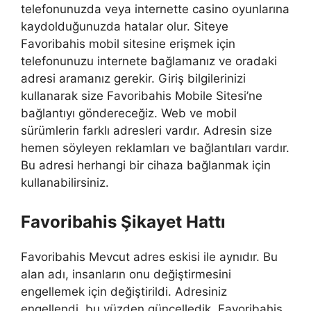
telefonunuzda veya internette casino oyunlarına
kaydolduğunuzda hatalar olur. Siteye
Favoribahis mobil sitesine erişmek için
telefonunuzu internete bağlamanız ve oradaki
adresi aramanız gerekir. Giriş bilgilerinizi
kullanarak size Favoribahis Mobile Sitesi’ne
bağlantıyı göndereceğiz. Web ve mobil
sürümlerin farklı adresleri vardır. Adresin size
hemen söyleyen reklamları ve bağlantıları vardır.
Bu adresi herhangi bir cihaza bağlanmak için
kullanabilirsiniz.
Favoribahis Şikayet Hattı
Favoribahis Mevcut adres eskisi ile aynıdır. Bu
alan adı, insanların onu değiştirmesini
engellemek için değiştirildi. Adresiniz
engellendi, bu yüzden güncelledik. Favoribahis