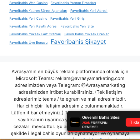
Favoribahis Web Casino
Favoribahis Yatırım Fırsatları
Favoribahis Yatırım Süreci Aşamaları
Favoribahis Yeni Adresi
Favoribahis Yeni Casino
Favoribahis Yeni Giriş
Favoribahis Yeni Kayıtlı Adresi
Favoribahis Yeni Site
Favoribahis Yüksek Faiz Oranları
Favori Bahis Yüksek Oranlar
Favoribahis Şikayet
Favoribahis Üye Bonusu
Avrasya'nın en büyük reklam platformunda olmak için
Microsoft Teams:
reklam@avrasyamarketing.com
adresimizden veya Telegram: @Avrasyamarketing
adresimizden irtibat kurabilirsiniz. (Tek iletişim
adreslerimiz teams / telegram ve mail adresimizdir.
Harici hiçbir iletişim adresimiz bulunmamaktadır.
Lütfen itibar etmeyiniz.) Türkiye yasalarına göre 7258
sayılı kanun uyarınca yasa dışı bahis oynamanın
cezaları mevcuttur. Şu an bulunduğunuz site hiç bir
şekilde illegal bahis oyunları oynatmıyor ve oynamaya