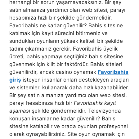
herhangi bir sorun yaşamayacaksınız. Bir şey
satın almanıza yardımcı olan web sitesi, parayı
hesabınıza hızlı bir şekilde göndermelidir.
Favoribahis ne kadar güvenilir? Bahis sitesine
katılmak için kayıt sürecini bitirmeniz ve
sundukları oyunların yüksek kaliteli bir şekilde
tadını çıkarmanız gerekir. Favoribahis üyelik
ücreti, bahis yapmayı seçtiğiniz bahis sitesine
güvenmek için kilit bir faktördür. Bahis siteleri
güvenilirdir, ancak casino oynamak
Favoribahis
giriş
isteyen insanlar onları destekleyen araçları
ve sistemleri kullanarak daha hızlı kazanabilirler.
Bir şey satın almanıza yardımcı olan web sitesi,
parayı hesabınıza hızlı bir
Favoribahis kayıt
aşaması
şekilde göndermelidir. Televizyonda
konuşan insanlar ne kadar güvenilir? Bahis
sitesine katılabilir ve orada oyunları profesyonel
olarak oynayabilirsiniz. Site oyun oynamak için