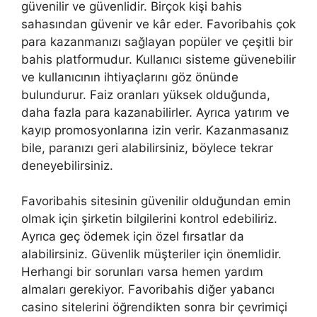
güvenilir ve güvenlidir. Birçok kişi bahis
sahasından güvenir ve kâr eder. Favoribahis çok
para kazanmanızı sağlayan popüler ve çeşitli bir
bahis platformudur. Kullanıcı sisteme güvenebilir
ve kullanıcının ihtiyaçlarını göz önünde
bulundurur. Faiz oranları yüksek olduğunda,
daha fazla para kazanabilirler. Ayrıca yatırım ve
kayıp promosyonlarına izin verir. Kazanmasanız
bile, paranızı geri alabilirsiniz, böylece tekrar
deneyebilirsiniz.
Favoribahis sitesinin güvenilir olduğundan emin
olmak için şirketin bilgilerini kontrol edebiliriz.
Ayrıca geç ödemek için özel fırsatlar da
alabilirsiniz. Güvenlik müşteriler için önemlidir.
Herhangi bir sorunları varsa hemen yardım
almaları gerekiyor. Favoribahis diğer yabancı
casino sitelerini öğrendikten sonra bir çevrimiçi