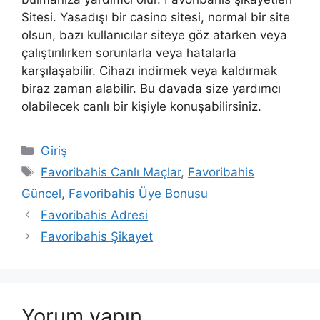
Sitesi. Yasadışı bir casino sitesi, normal bir site
olsun, bazı kullanıcılar siteye göz atarken veya
çalıştırılırken sorunlarla veya hatalarla
karşılaşabilir. Cihazı indirmek veya kaldırmak
biraz zaman alabilir. Bu davada size yardımcı
olabilecek canlı bir kişiyle konuşabilirsiniz.
Kategoriler
Giriş
Etiketler
Favoribahis Canlı Maçlar
,
Favoribahis
Güncel
,
Favoribahis Üye Bonusu
Favoribahis Adresi
Favoribahis Şikayet
Yorum yapın