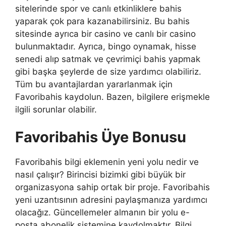
sitelerinde spor ve canlı etkinliklere bahis
yaparak çok para kazanabilirsiniz. Bu bahis
sitesinde ayrıca bir casino ve canlı bir casino
bulunmaktadır. Ayrıca, bingo oynamak, hisse
senedi alıp satmak ve çevrimiçi bahis yapmak
gibi başka şeylerde de size yardımcı olabiliriz.
Tüm bu avantajlardan yararlanmak için
Favoribahis kaydolun. Bazen, bilgilere erişmekle
ilgili sorunlar olabilir.
Favoribahis Üye Bonusu
Favoribahis bilgi eklemenin yeni yolu nedir ve
nasıl çalışır? Birincisi bizimki gibi büyük bir
organizasyona sahip ortak bir proje. Favoribahis
yeni uzantısının adresini paylaşmanıza yardımcı
olacağız. Güncellemeler almanın bir yolu e-
posta abonelik sistemine kaydolmaktır. Bilgi