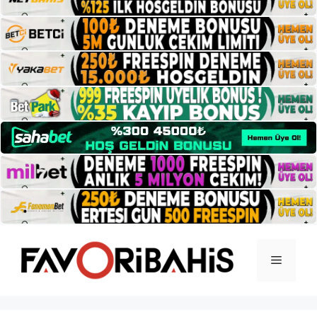
İçeriğe
atla
Menü