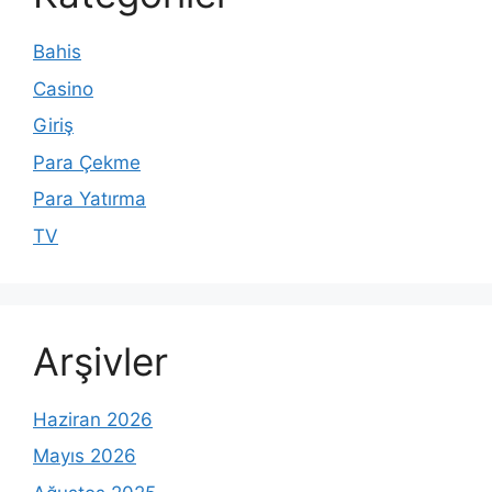
Bahis
Casino
Giriş
Para Çekme
Para Yatırma
TV
Arşivler
Haziran 2026
Mayıs 2026