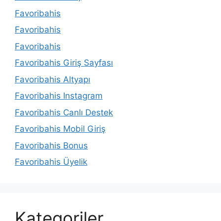
Favoribahis
Favoribahis
Favoribahis
Favoribahis Giriş Sayfası
Favoribahis Altyapı
Favoribahis Instagram
Favoribahis Canlı Destek
Favoribahis Mobil Giriş
Favoribahis Bonus
Favoribahis Üyelik
Kategoriler