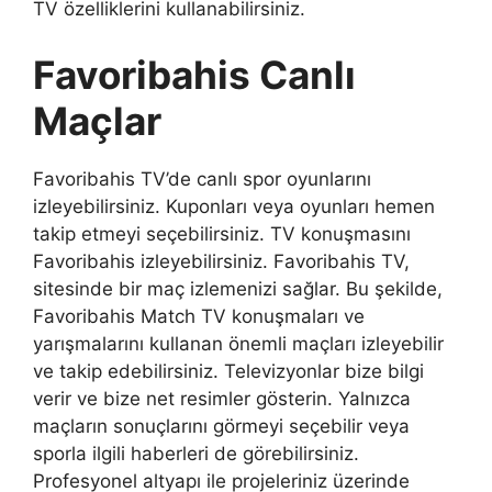
TV özelliklerini kullanabilirsiniz.
Favoribahis Canlı
Maçlar
Favoribahis TV’de canlı spor oyunlarını
izleyebilirsiniz. Kuponları veya oyunları hemen
takip etmeyi seçebilirsiniz. TV konuşmasını
Favoribahis izleyebilirsiniz. Favoribahis TV,
sitesinde bir maç izlemenizi sağlar. Bu şekilde,
Favoribahis Match TV konuşmaları ve
yarışmalarını kullanan önemli maçları izleyebilir
ve takip edebilirsiniz. Televizyonlar bize bilgi
verir ve bize net resimler gösterin. Yalnızca
maçların sonuçlarını görmeyi seçebilir veya
sporla ilgili haberleri de görebilirsiniz.
Profesyonel altyapı ile projeleriniz üzerinde