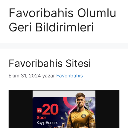
Favoribahis Olumlu
Geri Bildirimleri
Favoribahis Sitesi
Ekim 31, 2024
yazar
Favoribahis