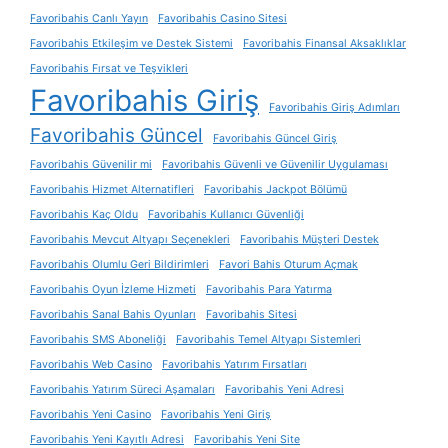
Favoribahis Canlı Yayın
Favoribahis Casino Sitesi
Favoribahis Etkileşim ve Destek Sistemi
Favoribahis Finansal Aksaklıklar
Favoribahis Fırsat ve Teşvikleri
Favoribahis Giriş
Favoribahis Giriş Adımları
Favoribahis Güncel
Favoribahis Güncel Giriş
Favoribahis Güvenilir mi
Favoribahis Güvenli ve Güvenilir Uygulaması
Favoribahis Hizmet Alternatifleri
Favoribahis Jackpot Bölümü
Favoribahis Kaç Oldu
Favoribahis Kullanıcı Güvenliği
Favoribahis Mevcut Altyapı Seçenekleri
Favoribahis Müşteri Destek
Favoribahis Olumlu Geri Bildirimleri
Favori Bahis Oturum Açmak
Favoribahis Oyun İzleme Hizmeti
Favoribahis Para Yatırma
Favoribahis Sanal Bahis Oyunları
Favoribahis Sitesi
Favoribahis SMS Aboneliği
Favoribahis Temel Altyapı Sistemleri
Favoribahis Web Casino
Favoribahis Yatırım Fırsatları
Favoribahis Yatırım Süreci Aşamaları
Favoribahis Yeni Adresi
Favoribahis Yeni Casino
Favoribahis Yeni Giriş
Favoribahis Yeni Kayıtlı Adresi
Favoribahis Yeni Site