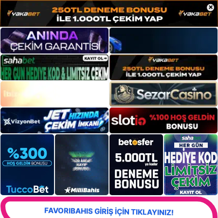
×
FAVORIBAHIS GİRİŞ İÇİN TIKLAYINIZ!