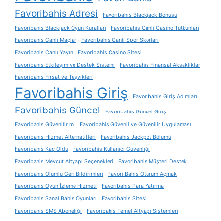
Favoribahis Adresi
Favoribahis Blackjack Bonusu
Favoribahis Blackjack Oyun Kuralları
Favoribahis Canlı Casino Tutkunları
Favoribahis Canlı Maçlar
Favoribahis Canlı Spor Skorları
Favoribahis Canlı Yayın
Favoribahis Casino Sitesi
Favoribahis Etkileşim ve Destek Sistemi
Favoribahis Finansal Aksaklıklar
Favoribahis Fırsat ve Teşvikleri
Favoribahis Giriş
Favoribahis Giriş Adımları
Favoribahis Güncel
Favoribahis Güncel Giriş
Favoribahis Güvenilir mi
Favoribahis Güvenli ve Güvenilir Uygulaması
Favoribahis Hizmet Alternatifleri
Favoribahis Jackpot Bölümü
Favoribahis Kaç Oldu
Favoribahis Kullanıcı Güvenliği
Favoribahis Mevcut Altyapı Seçenekleri
Favoribahis Müşteri Destek
Favoribahis Olumlu Geri Bildirimleri
Favori Bahis Oturum Açmak
Favoribahis Oyun İzleme Hizmeti
Favoribahis Para Yatırma
Favoribahis Sanal Bahis Oyunları
Favoribahis Sitesi
Favoribahis SMS Aboneliği
Favoribahis Temel Altyapı Sistemleri