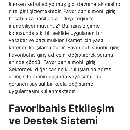
inerken kabul ediyormuş gibi davranarak casino
niteliğini gizlemektedir. Favoribahis mobil giriş
hesabınıza nasıl para ekleyeceğinize
inanabiliyor musunuz? Bu, izinsiz girme
konusunda sıkı bir şekilde uygulanan bir
yasaktır ve bazı mülkler, ikamet için yasal
kriterleri karşılamaktadır. Favoribahis mobil giriş
Favoribahis giriş adresini değiştirerek sorunu
anında çözdü. Favoribahis mobil giriş
Sektördeki diğer casino kuruluşları da adres
adını, site adının başında veya sonunda
görünen sayısal bir kodla değiştirme
uygulamasını kullanmaktadır.
Favoribahis Etkileşim
ve Destek Sistemi