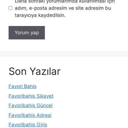
Daha sonraki yorumlarımda kullanılması için
adım, e-posta adresim ve site adresim bu
tarayıcıya kaydedilsin.
Son Yazılar
Favori Bahis
Favoribahis Şikayet
Favoribahis Güncel
Favoribahis Adresi
Favoribahis Giriş