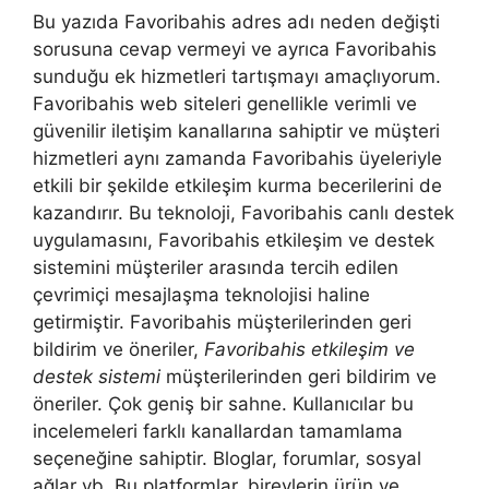
Bu yazıda Favoribahis adres adı neden değişti
sorusuna cevap vermeyi ve ayrıca Favoribahis
sunduğu ek hizmetleri tartışmayı amaçlıyorum.
Favoribahis web siteleri genellikle verimli ve
güvenilir iletişim kanallarına sahiptir ve müşteri
hizmetleri aynı zamanda Favoribahis üyeleriyle
etkili bir şekilde etkileşim kurma becerilerini de
kazandırır. Bu teknoloji, Favoribahis canlı destek
uygulamasını, Favoribahis etkileşim ve destek
sistemini müşteriler arasında tercih edilen
çevrimiçi mesajlaşma teknolojisi haline
getirmiştir. Favoribahis müşterilerinden geri
bildirim ve öneriler,
Favoribahis etkileşim ve
destek sistemi
müşterilerinden geri bildirim ve
öneriler. Çok geniş bir sahne. Kullanıcılar bu
incelemeleri farklı kanallardan tamamlama
seçeneğine sahiptir. Bloglar, forumlar, sosyal
ağlar vb. Bu platformlar, bireylerin ürün ve