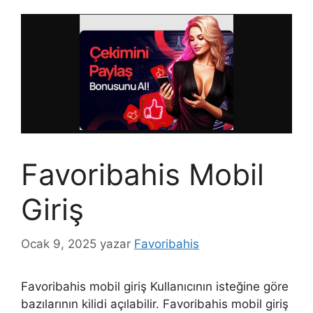
Favoribahis Mobil
Giriş
Ocak 9, 2025
yazar
Favoribahis
Favoribahis mobil giriş Kullanıcının isteğine göre
bazılarının kilidi açılabilir. Favoribahis mobil giriş