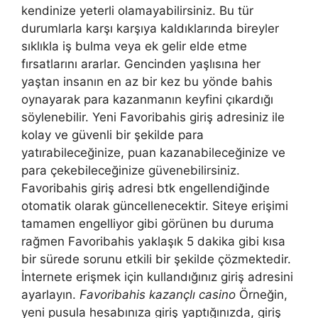
kendinize yeterli olamayabilirsiniz. Bu tür
durumlarla karşı karşıya kaldıklarında bireyler
sıklıkla iş bulma veya ek gelir elde etme
fırsatlarını ararlar. Gencinden yaşlısına her
yaştan insanın en az bir kez bu yönde bahis
oynayarak para kazanmanın keyfini çıkardığı
söylenebilir. Yeni Favoribahis giriş adresiniz ile
kolay ve güvenli bir şekilde para
yatırabileceğinize, puan kazanabileceğinize ve
para çekebileceğinize güvenebilirsiniz.
Favoribahis giriş adresi btk engellendiğinde
otomatik olarak güncellenecektir. Siteye erişimi
tamamen engelliyor gibi görünen bu duruma
rağmen Favoribahis yaklaşık 5 dakika gibi kısa
bir sürede sorunu etkili bir şekilde çözmektedir.
İnternete erişmek için kullandığınız giriş adresini
ayarlayın.
Favoribahis kazançlı casino
Örneğin,
yeni pusula hesabınıza giriş yaptığınızda, giriş