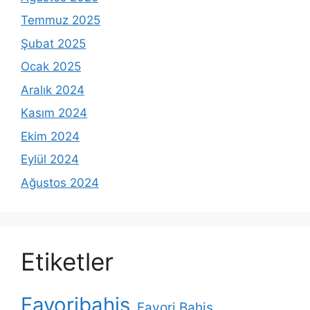
Temmuz 2025
Şubat 2025
Ocak 2025
Aralık 2024
Kasım 2024
Ekim 2024
Eylül 2024
Ağustos 2024
Etiketler
Favoribahis
Favori Bahis