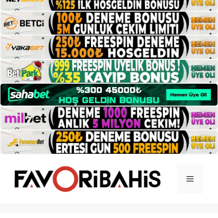
İçeriğe
atla
Menü