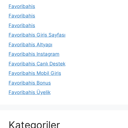
Favoribahis
Favoribahis
Favoribahis
Favoribahis Giriş Sayfası
Favoribahis Altyapı
Favoribahis Instagram
Favoribahis Canlı Destek
Favoribahis Mobil Giriş
Favoribahis Bonus
Favoribahis Üyelik
Kategoriler