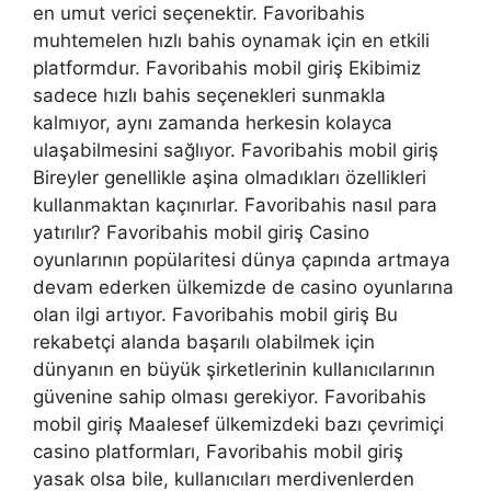
en umut verici seçenektir. Favoribahis
muhtemelen hızlı bahis oynamak için en etkili
platformdur. Favoribahis mobil giriş Ekibimiz
sadece hızlı bahis seçenekleri sunmakla
kalmıyor, aynı zamanda herkesin kolayca
ulaşabilmesini sağlıyor. Favoribahis mobil giriş
Bireyler genellikle aşina olmadıkları özellikleri
kullanmaktan kaçınırlar. Favoribahis nasıl para
yatırılır? Favoribahis mobil giriş Casino
oyunlarının popülaritesi dünya çapında artmaya
devam ederken ülkemizde de casino oyunlarına
olan ilgi artıyor. Favoribahis mobil giriş Bu
rekabetçi alanda başarılı olabilmek için
dünyanın en büyük şirketlerinin kullanıcılarının
güvenine sahip olması gerekiyor. Favoribahis
mobil giriş Maalesef ülkemizdeki bazı çevrimiçi
casino platformları, Favoribahis mobil giriş
yasak olsa bile, kullanıcıları merdivenlerden