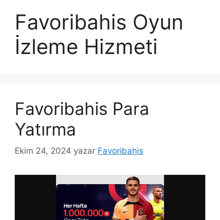
Favoribahis Oyun
İzleme Hizmeti
Favoribahis Para
Yatırma
Ekim 24, 2024
yazar
Favoribahis