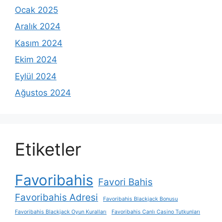
Ocak 2025
Aralık 2024
Kasım 2024
Ekim 2024
Eylül 2024
Ağustos 2024
Etiketler
Favoribahis
Favori Bahis
Favoribahis Adresi
Favoribahis Blackjack Bonusu
Favoribahis Blackjack Oyun Kuralları
Favoribahis Canlı Casino Tutkunları