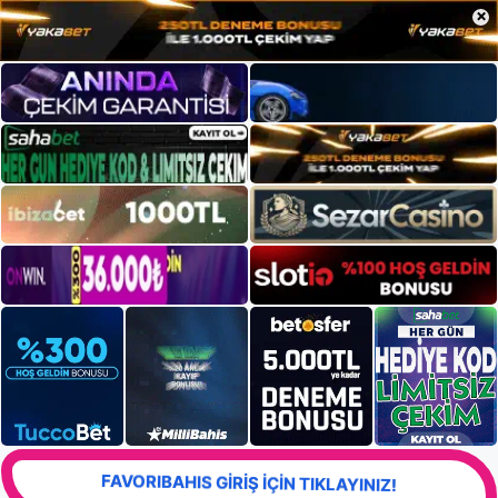
×
FAVORIBAHIS GİRİŞ İÇİN TIKLAYINIZ!