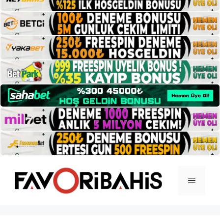
İçeriğe
atla
Menü