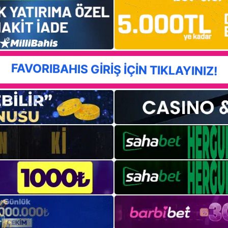
FAVORIBAHIS GİRİŞ İÇİN TIKLAYINIZ!