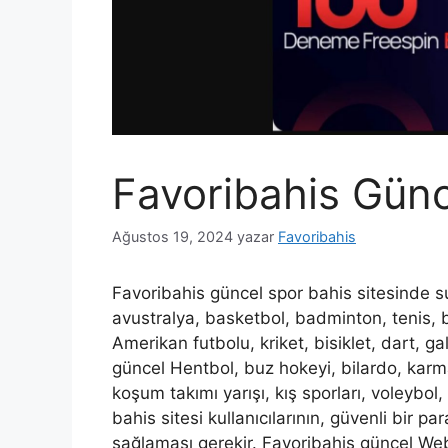
Favoribahis Günc
Ağustos 19, 2024
yazar
Favoribahis
Favoribahis güncel spor bahis sitesinde sun
avustralya, basketbol, ​​badminton, tenis, 
Amerikan futbolu, kriket, bisiklet, dart, gal
güncel Hentbol, ​​buz hokeyi, bilardo, karm
koşum takımı yarışı, kış sporları, voleybol
bahis sitesi kullanıcılarının, güvenli bir p
sağlaması gerekir. Favoribahis güncel Web s