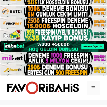
İçeriğe
atla
Menü