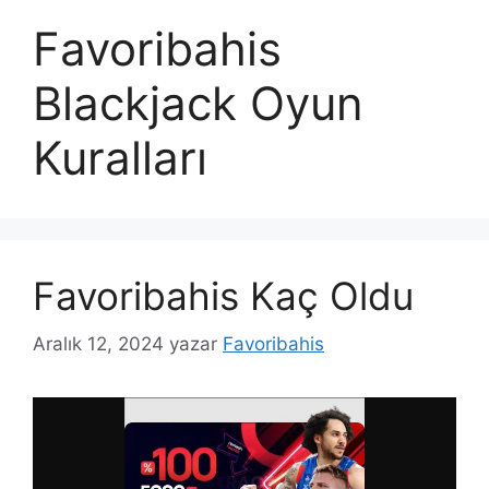
Favoribahis
Blackjack Oyun
Kuralları
Favoribahis Kaç Oldu
Aralık 12, 2024
yazar
Favoribahis