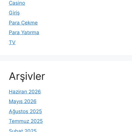
Casino
Giriş
Para Çekme
Para Yatırma
TV
Arşivler
Haziran 2026
Mayıs 2026
Ağustos 2025
Temmuz 2025
Şubat 2025